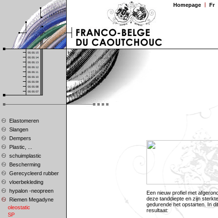
Homepage
Fr
Elastomeren
Slangen
Dempers
Plastic, ...
schuimplastic
Bescherming
Gerecycleerd rubber
vloerbekleding
hypalon -neopreen
Een nieuw profiel met afgero
deze tanddiepte en zijn sterkt
Riemen Megadyne
gedurende het opstarten. In di
oleostatic
resultaat:
SP