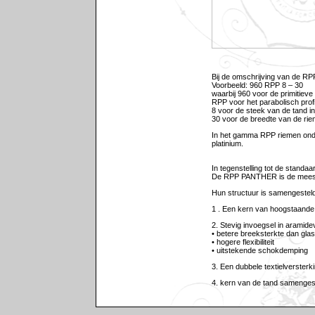
Bij de omschrijving van de RP
Voorbeeld: 960 RPP 8 – 30
waarbij 960 voor de primitieve 
RPP voor het parabolisch profi
8 voor de steek van de tand 
30 voor de breedte van de ri
In het gamma RPP riemen onde
platinium.
In tegenstelling tot de stan
De RPP PANTHER is de meest 
Hun structuur is samengesteld 
1 . Een kern van hoogstaande k
2. Stevig invoegsel in aramide
• betere breeksterkte dan gla
• hogere flexibiliteit
• uitstekende schokdemping
3. Een dubbele textielversterk
4. kern van de tand samengest