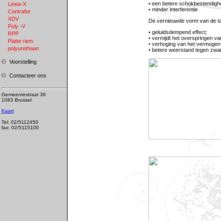
• een betere schokbestendigh
Linea-X
• minder interferentie
Contrafor
XDV
De vernieuwde vorm van de tan
Poly -V
• geluidsdempend effect;
RPP
• vermijdt het overspringen va
Platte riem
• verhoging van het vermogen
polyurethaan
• betere weerstand tegen zwar
Voorstelling
Contacteer ons
Gemeentestraat 36
1083 Brussel
Kaart
Tel: 02/5112450
fax: 02/5115100